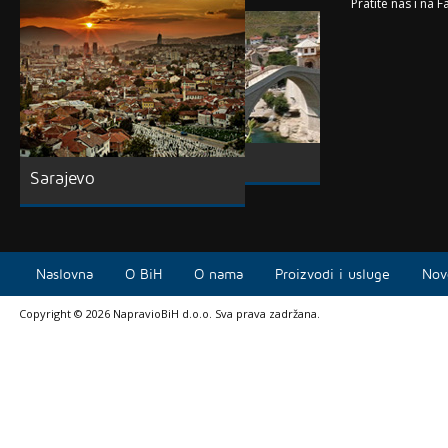
Pratite nas i na 
Sarajevo
Naslovna
O BiH
O nama
Proizvodi i usluge
Nov
Copyright © 2026 NapravioBiH d.o.o. Sva prava zadržana.